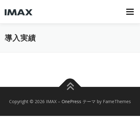
コ
ン
メニュー
テ
ン
ツ
へ
特徴
機能
料金プラン
オプション
導入実績
ス
キ
ッ
プ
導入実績
よくある質問
パッケージ
お問い合わせ
Copyright © 2026 IMAX
–
OnePress
テーマ by FameThemes